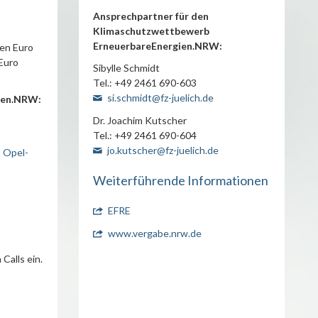
Ansprechpartner für den
Klimaschutzwettbewerb
ErneuerbareEnergien.NRW:
nen Euro
 Euro
Sibylle Schmidt
Tel.: +49 2461 690-603
si.schmidt@fz-juelich.de
gien.NRW:
Dr. Joachim Kutscher
Tel.: +49 2461 690-604
jo.kutscher@fz-juelich.de
 Opel-
Weiterführende Informationen
EFRE
www.vergabe.nrw.de
n
Calls
ein.