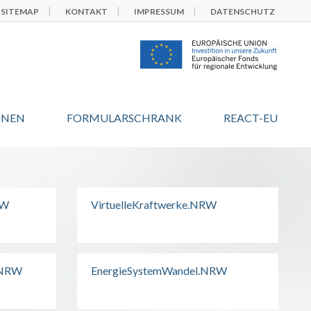
SITEMAP
KONTAKT
IMPRESSUM
DATENSCHUTZ
ONEN
FORMULARSCHRANK
REACT-EU
RW
VirtuelleKraftwerke.NRW
.NRW
EnergieSystemWandel.NRW