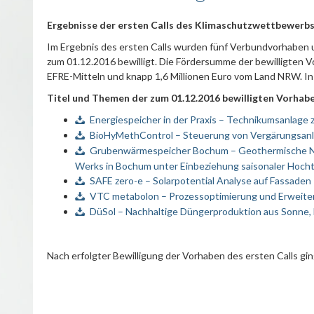
Ergebnisse der ersten Calls des Klimaschutzwettbewer
Im Ergebnis des ersten
Calls
wurden fünf Verbundvorhaben un
zum 01.12.2016 bewilligt. Die Fördersumme der bewilligten Vor
EFRE-Mitteln und knapp 1,6 Millionen Euro vom Land NRW. Ins
Titel und Themen der zum 01.12.2016 bewilligten Vorha
Energiespeicher in der Praxis – Technikumsanlage 
BioHyMethControl – Steuerung von Vergärungsanlage
Grubenwärmespeicher Bochum – Geothermische Na
Werks in Bochum unter Einbeziehung saisonaler Ho
SAFE zero-e – Solarpotential Analyse auf Fassad
VTC metabolon – Prozessoptimierung und Erweite
DüSol – Nachhaltige Düngerproduktion aus Sonne,
Nach erfolgter Bewilligung der Vorhaben des ersten
Calls
gin