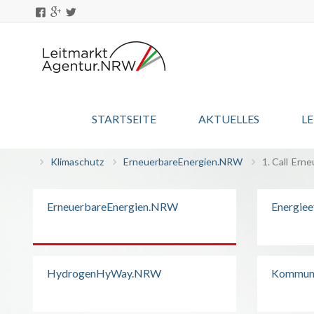
STARTSEITE
AKTUELLES
L
Klimaschutz
ErneuerbareEnergien.NRW
1. Call
Erne
ErneuerbareEnergien.NRW
Energie
HydrogenHyWay.NRW
Kommuna