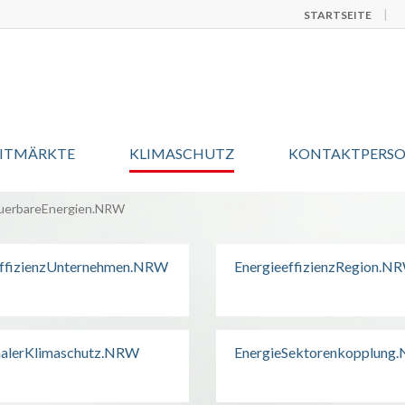
STARTSEITE
EITMÄRKTE
KLIMASCHUTZ
KONTAKTPERS
uerbareEnergien.NRW
effizienzUnternehmen.NRW
EnergieeffizienzRegion.N
lerKlimaschutz.NRW
EnergieSektorenkopplung