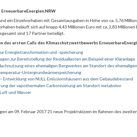
bs ErneuerbareEnergien.NRW
d ein Einzelvorhaben mit Gesamtausgaben in Höhe von ca. 5,76 Millio
haben beläuft sich auf knapp 4,43 Millionen Euro mit ca. 2,83 Millionen
gesamt sind 17 Partner beteiligt.
ben des ersten Calls des Klimaschutzwettbewerbs ErneuerbareEner
zur Energietransformation und -speicherung
n zur Bereitstellung der Residuallasten am Beispiel einer Kläranlage
chnutzung eines ehemaligen Bergwerkes am Standort des ehemaligen
chtemperatur-Untergrundwärmespeicherung
en – Entwicklung von NULL-Emissionshäusern aus dem Gebäudebestand
rung der vapothermalen Carbonisierung am Standort metabolon
 Luft und Wasser
gen am 09. Februar 2017 21 neue Projektskizzen im Rahmen des zweite