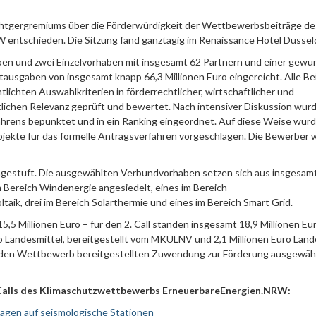
tgergremiums über die Förderwürdigkeit der Wettbewerbsbeiträge de
ntschieden. Die Sitzung fand ganztägig im Renaissance Hotel Düsseld
aben und zwei Einzelvorhaben mit insgesamt 62 Partnern und einer gew
usgaben von insgesamt knapp 66,3 Millionen Euro eingereicht. Alle Be
ichten Auswahlkriterien in förderrechtlicher, wirtschaftlicher und
ftlichen Relevanz geprüft und bewertet. Nach intensiver Diskussion wur
ahrens bepunktet und in ein Ranking eingeordnet. Auf diese Weise wurd
jekte für das formelle Antragsverfahren vorgeschlagen. Die Bewerber
ingestuft. Die ausgewählten Verbundvorhaben setzen sich aus insgesam
 Bereich Windenergie angesiedelt, eines im Bereich
ik, drei im Bereich Solarthermie und eines im Bereich Smart Grid.
 Millionen Euro – für den 2. Call standen insgesamt 18,9 Millionen Eur
ro Landesmittel, bereitgestellt vom MKULNV und 2,1 Millionen Euro Land
ür den Wettbewerb bereitgestellten Zuwendung zur Förderung ausgewäh
 Calls des Klimaschutzwettbewerbs ErneuerbareEnergien.NRW:
agen auf seismologische Stationen