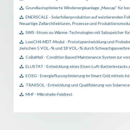
Grundlastoptimierte Windenergieanlage „Maxcap“ für be
ENERSCALE ‐ Solarfolienproduktion auf existierenden Fo
Neuartige Zellarchitekturen, Prozesse und Produktionsmodu
SWS -Strom‐zu‐Wärme‐Technologien mit Salzspeicher für 
LowCH4‐MDT‐Modul - Prototypentwicklung und Probebet
zwischen 5 VOL.‐% und 18 VOL.‐% durch Schwachgasverbre
CoBaMaS - Condition Based Maintenance System zur vor
ELUSTAT - Entwicklung eines Eisen‐Luft‐Batteriestacks al
EOSG - Energieflussoptimierung im Smart Grid mittels i
TRAKSOL - Entwicklung und Qualifizierung von Solarrecei
MHF - Mikrohelix‐Feldtest