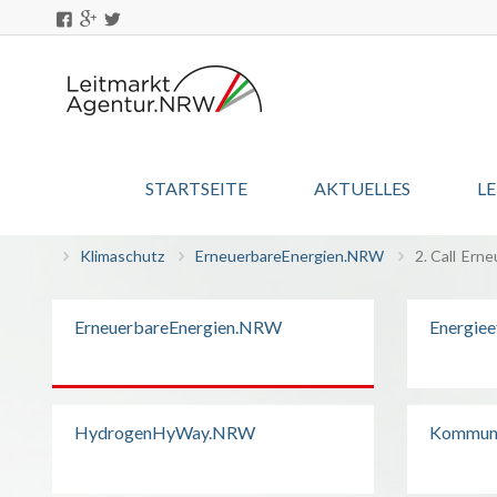
STARTSEITE
AKTUELLES
L
Klimaschutz
ErneuerbareEnergien.NRW
2. Call
Erne
ErneuerbareEnergien.NRW
Energie
HydrogenHyWay.NRW
Kommuna