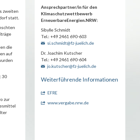
Ansprechpartner/in für den
s zweiten
Klimaschutzwettbewerb
orf statt.
ErneuerbareEnergien.NRW:
ünschten
Sibylle Schmidt
iträge
Tel.: +49 2461 690-603
si.schmidt@fz-juelich.de
den die
Dr. Joachim Kutscher
en auf
Tel.: +49 2461 690-604
 wurden
jo.kutscher@fz-juelich.de
t 30
Weiterführende Informationen
EFRE
o zur
www.vergabe.nrw.de
esmittel
lter