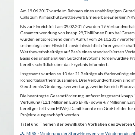
Am 19.06.2017 wurde im Rahmen eines unabhängigen Gutach
Calls zum Klimaschutzwettbewerb ErneuerbareEnergien.NRW e
Bis zur Einreichfrist am 09.02.2017 wurden 19 Verbundvorh
Gesamtzuwendung von knapp 29,7 Millionen Euro bei Gesamta
wurden entsprechend der im Aufruf vom 24.10.2017 veröffentl
technologischer Hinsicht sowie hinsichtlich ihrer gesellscha
Wettbewerbsbeiträge auf Basis eines standardisierten Verf
Basis des unabhängigen Gutachtervotums förderwürdige Pro
bereits schriftlich über das Ergebnis informiert.
Insgesamt wurden so 10 der 21 Beiträge als förderwürdig e
Konsortialpartnern zusammen. Drei Verbundvorhaben sind im
Geothermie/Grubengasverwertung, zwei im Bereich Photovolta
Die beantragte Gesamtförderung umfasst insgesamt knapp 15,5
Verfügung (12,1 Millionen Euro EFRE- sowie 4,7 Millionen Eu
bereitgestellt vom MIWF). Damit konnte ein Großteil der f
Projekte ausgeschöpft werden.
Titel und Themen der bewilligten Vorhaben des zweiten
MISS - Minderung der Störwirkungen von Windenergieanl