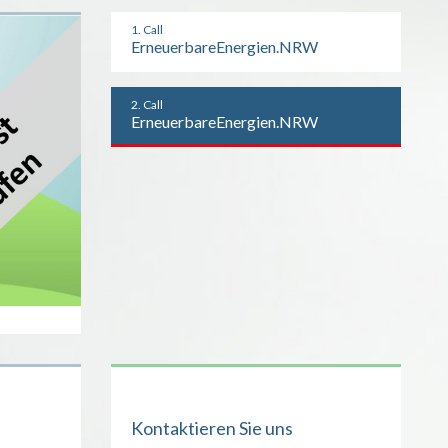
1. Call
ErneuerbareEnergien.NRW
2. Call
ErneuerbareEnergien.NRW
Kontaktieren Sie uns