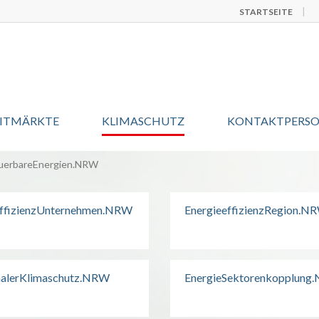
STARTSEITE
EITMÄRKTE
KLIMASCHUTZ
KONTAKTPERS
uerbareEnergien.NRW
effizienzUnternehmen.NRW
EnergieeffizienzRegion.N
lerKlimaschutz.NRW
EnergieSektorenkopplung