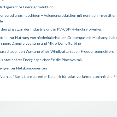
darfsgerechte Energieproduktion
lienveredlungsmaschinen – Volumenproduktion mit geringen Investition
le
den Einsatz in der Industrie und in PV‐CSP‐Hybridkraftwerken
rieb zur Nutzung von niederkalorischem Grubengas mit Methangehalt
nnung, Dampferzeugung und Mikro‐Dampfturbine
ausschauenden Wartung eines Windkraftanlagen‐Frequenzumrichters
s stationärer Energiespeicher für die Photovoltaik
ntelligenter Netzkomponenten
vern auf Basis transparenter Keramik für solar‐verfahrenstechnische P