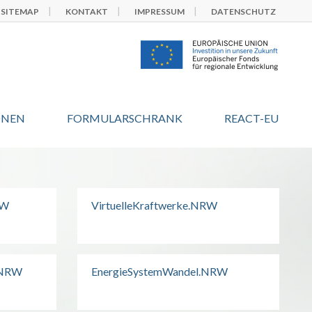
SITEMAP
KONTAKT
IMPRESSUM
DATENSCHUTZ
ONEN
FORMULARSCHRANK
REACT-EU
RW
VirtuelleKraftwerke.NRW
.NRW
EnergieSystemWandel.NRW