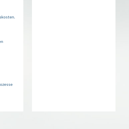
skosten.
en
rozesse