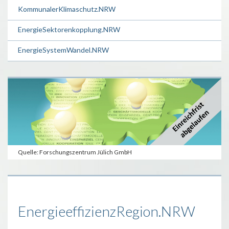
KommunalerKlimaschutz.NRW
EnergieSektorenkopplung.NRW
EnergieSystemWandel.NRW
Quelle: Forschungszentrum Jülich GmbH
EnergieeffizienzRegion.NRW