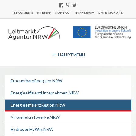
STARTSEITE
SITEMAP
KONTAKT
IMPRESSUM
DATENSCHUTZ
HAUPTMENÜ
ErneuerbareEnergien.NRW
EnergieeffizienzUnternehmen.NRW
EnergieeffizienzRegion.NRW
VirtuelleKraftwerke.NRW
HydrogenHyWay.NRW