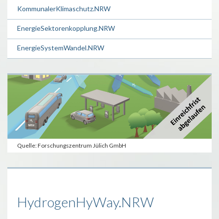
KommunalerKlimaschutz.NRW
EnergieSektorenkopplung.NRW
EnergieSystemWandel.NRW
Quelle: Forschungszentrum Jülich GmbH
HydrogenHyWay.NRW