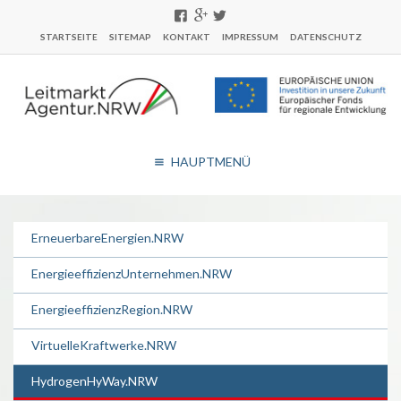
STARTSEITE
SITEMAP
KONTAKT
IMPRESSUM
DATENSCHUTZ
HAUPTMENÜ
ErneuerbareEnergien.NRW
EnergieeffizienzUnternehmen.NRW
EnergieeffizienzRegion.NRW
VirtuelleKraftwerke.NRW
HydrogenHyWay.NRW