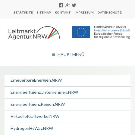
STARTSEITE
SITEMAP
KONTAKT
IMPRESSUM
DATENSCHUTZ
HAUPTMENÜ
ErneuerbareEnergien.NRW
EnergieeffizienzUnternehmen.NRW
EnergieeffizienzRegion.NRW
VirtuelleKraftwerke.NRW
HydrogenHyWay.NRW